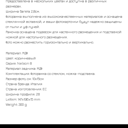
Предоставлена в нескольких цветах и доступна в различных
размерах.
Ширина багета 2,8см.
Фоторамка выполнена из высококачественных материалов и оснащена
стеклянной вставкой, и ваши фотокарточки будут надежно защищены
от пыли и уф лучей.
Рамочка оснащена подвесом для настенного размещения и подставкой
ножкой для настольного размещения.
Фото можно разместить горизонтально и вертикально.
Материал: МДФ
Цвет: коричневый
Серия: Nelson 8
Материал задника: МДФ
Комплектация: Фоторамка со стеклом, ножка-подставка.
Размер фото, см: 10х15см
Страна бренда: Италия
Страна изготовления: ЕС
Ширина профиля: 28
LxWxH: 147x196x15 mm
Weight: 300 g