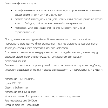
Рама для фото оснащена:
шлифованным прозрачным стеклом, которое надежно защитит
ваши снимки от пыли и уф лучей
подставкой галстуком для установки или размещение на столе
или любой другой горизонтальной поверхности
подвесом для размещения на стену вертикально и
горизонтально.
Погрузитесь в мир утончённой элегантности с фоторамкой от
немецкого бренда Walther, выполненной из высококачественного
текстурированного профиля из полистерола
Эта рамка с наклоном внутрь не только придаёт вашему интерьеру
особый шарм, но и станет идеальным холстом для ваших
воспоминаний.
Рамка со стеклом, которое придаёт фотографиям и портретам глубину
и объём, защищая от пыли и создавая эффектный визуальный акцент.
Материал: ПОЛИСТИРОЛ
Цвет: ВЕНГЕ
Серия: Bohemian
Материал задника: МДФ
Комплектация: Фоторамка со стеклом, ножка-подставка.
Размер фото, см: 10х15см
Страна бренда: Германия