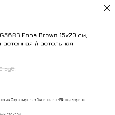
G568B Enna Brown 15х20 см,
настенная /настольная
руб.
00
енда Zep с широким багетом из МДФ, под дерево.
ым стеклом