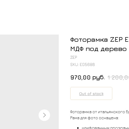
Фоторамка ZEP E
МДФ под дерево 
ZEP
SKU:
EG568B
руб.
970,00
1 200,
Out of stock
Фоторамка от итальянского бр
Рама для фото оснащена:
шлифованным прозрачн