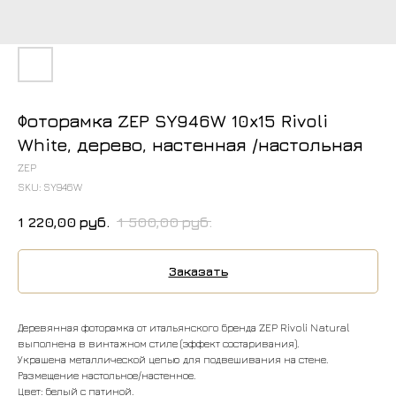
Фоторамка ZEP SY946W 10x15 Rivoli
White, дерево, настенная /настольная
ZEP
SKU:
SY946W
1 220,00
руб.
1 500,00
руб.
Заказать
Деревянная фоторамка от итальянского бренда ZEP Rivoli Natural
выполнена в винтажном стиле (эффект состаривания).
Украшена металлической цепью для подвешивания на стене.
Размещение настольное/настенное.
Цвет: белый с патиной.