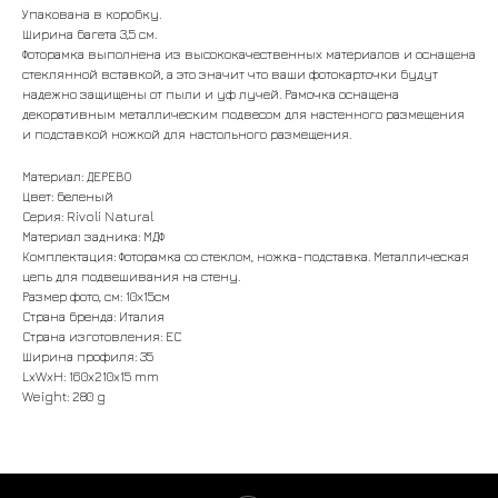
Упакована в коробку.
Ширина багета 3,5 см.
Фоторамка выполнена из высококачественных материалов и оснащена
стеклянной вставкой, а это значит что ваши фотокарточки будут
надежно защищены от пыли и уф лучей. Рамочка оснащена
декоративным металлическим подвесом для настенного размещения
и подставкой ножкой для настольного размещения.
Материал: ДЕРЕВО
Цвет: беленый
Серия: Rivoli Natural
Материал задника: МДФ
Комплектация: Фоторамка со стеклом, ножка-подставка. Металлическая
цепь для подвешивания на стену.
Размер фото, см: 10х15см
Страна бренда: Италия
Страна изготовления: ЕС
Ширина профиля: 35
LxWxH: 160x210x15 mm
Weight: 280 g