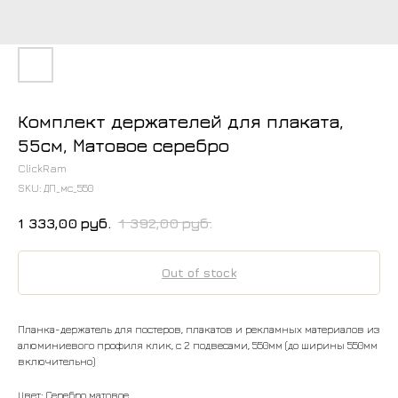
Комплект держателей для плаката,
55см, Матовое серебро
ClickRam
SKU:
ДП_мс_550
1 333,00
руб.
1 392,00
руб.
Out of stock
Планка-держатель для постеров, плакатов и рекламных материалов из
алюминиевого профиля клик, с 2 подвесами, 550мм (до ширины 550мм
включительно)
Цвет: Серебро матовое