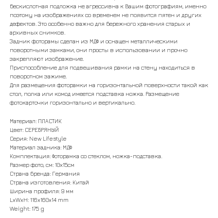
бескислотная подложка не агрессивна к Вашим фотографиям, именно
поэтому на изображениях со временем не появится пятен и других
дефектов. Это особенно важно для бережного хранения старых и
архивных снимков.
Задник фоторамы сделан из МДФ и оснащен металлическими
поворотными замками, они просты в использовании и прочно
закрепляют изображение.
Приспособление для подвешивания рамки на стену находиться в
поворотном зажиме.
Для размещения фоторамки на горизонтальной поверхности такой как
стол, полка или комод имеется подставка ножка. Размещение
фотокарточки горизонтально и вертикально.
Материал: ПЛАСТИК
Цвет: СЕРЕБРЯНЫЙ
Серия: New Lifestyle
Материал задника: МДФ
Комплектация: Фоторамка со стеклом, ножка-подставка.
Размер фото, см: 10х15см
Страна бренда: Германия
Страна изготовления: Китай
Ширина профиля: 9 мм
LxWxH: 116x160x14 mm
Weight: 175 g