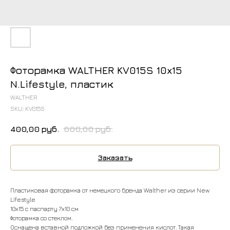
Фоторамка WALTHER KV015S 10x15
N.Lifestyle, пластик
WALTHER
SKU:
KV015S
400,00
руб.
600,00
руб.
Заказать
Пластиковая фоторамка от немецкого бренда Walther из серии New
Lifestyle
10х15 с паспарту 7х10 см
Фоторамка со стеклом.
Оснащена вставной подложкой без применения кислот. Такая