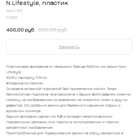
N.Lifestyle, пластик
WALTHER
KV015X
400,00
руб.
600,00
руб.
Заказать
Пластиковая фоторамка от немецкого бренда Walther из серии New
Lifestyle
10х15 с паспарту 7х10 см
Фоторамка со стеклом.
Оснащена вставной подложкой без применения кислот. Такая
бескислотная подложка не агрессивна к Вашим фотографиям, именно
поэтому на изображениях со временем не появится пятен и других
дефектов. Это особенно важно для бережного хранения старых и
архивных снимков.
Задник фоторамы сделан из МДФ и оснащен металлическими
поворотными замками, они просты в использовании и прочно
закрепляют изображение.
Приспособление для подвешивания рамки на стену находиться в