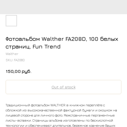
Фотоальбом Walther FA208D, 100 белых
страниц, Fun Trend
Walther
SKU:
FA208D
150,00
руб.
Out of stock
Традиционный фотоальбом WALTHER в книжном переплёте с
обложкой из высококачественной фактурной бумаги и окошком на
лицевой стороне для личного фото. Межстраничные пергаментные
листы-вставки. Страницы альбома изготовлены по бескислотной
технологии и обеспечивают длительное, бережное хранение Ваших