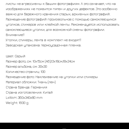
листы не агрессивны к Вашим фотографиям. А это означает, что на
изображениях не появится пятен и других дефектов. Это особенно
важно для бережного хранения старых, архивных фотографий.
Размещение фотографий произвольное с помощью самоклеющихся
уголков, стикеров или клейкой ленты. Рекомендуется использовать
самоклеющиеся уголки, для возможной смены фотографии.
Внимание!!
Уголки, стикеры, лента в комплект не входят!!
Заводская упаковка: термоусадочная пленка.
Цвет: Серый
Размер фото, см: 10x15см (A6);13x18см;18x24см
Размер альбома, см: 30х30
Количество страниц: 100
Размещение фото: Наклеивание на уголки или стикеры
Материал обложки: Ткань (лен)
Страна бренда: Германия
Страна изготовления: Китай
LxWxH: 360x340x80 mm
Weight: 1600 g