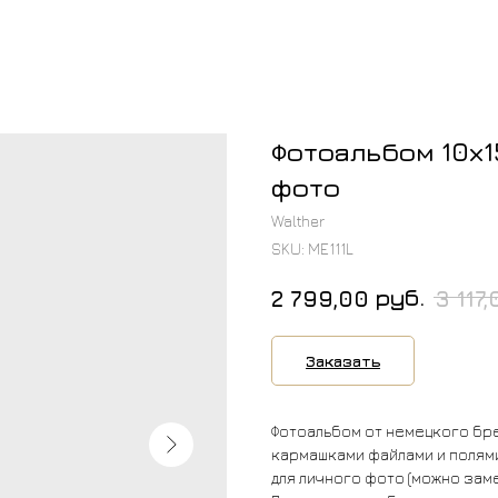
Фотоальбом 10х15
фото
Walther
SKU:
ME111L
руб.
2 799,00
3 117,
Заказать
Фотоальбом от немецкого брен
кармашками файлами и полями
для личного фото (можно зам