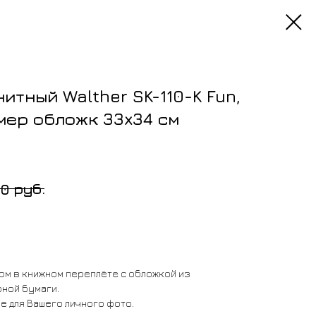
итный Walther SK-110-K Fun,
мер обложк 33x34 см
руб.
00
ом в книжном переплёте с обложкой из
ной бумаги.
е для Вашего личного фото.