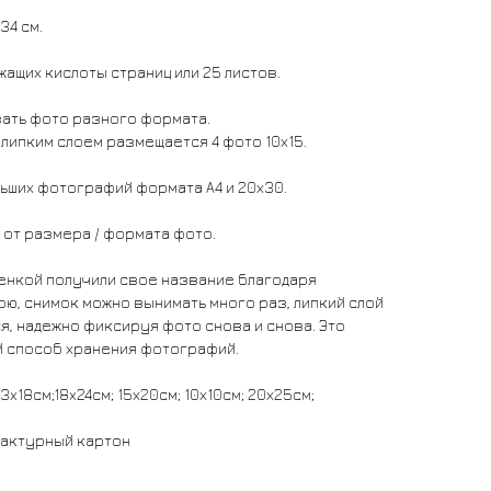
34 см.
жащих кислоты страниц или 25 листов.
ать фото разного формата.
 липким слоем размещается 4 фото 10х15.
ьших фотографий формата А4 и 20х30.
 от размера / формата фото.
енкой получили свое название благодаря
ю, снимок можно вынимать много раз, липкий слой
ся, надежно фиксируя фото снова и снова. Это
й способ хранения фотографий.
13x18см;18x24см; 15х20см; 10х10см; 20х25см;
фактурный картон