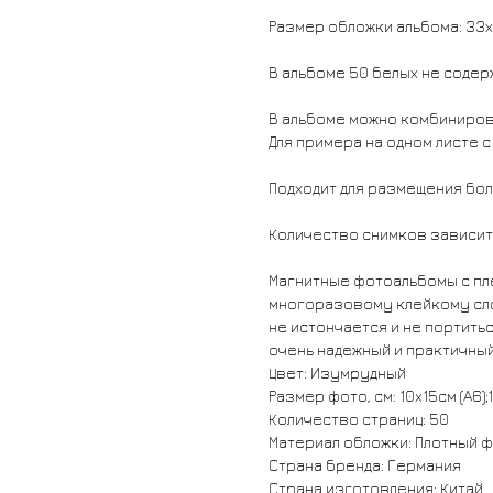
Размер обложки альбома: 33х
В альбоме 50 белых не содер
В альбоме можно комбиниров
Для примера на одном листе с
Подходит для размещения бол
Количество снимков зависит
Магнитные фотоальбомы с пл
многоразовому клейкому сло
не истончается и не портить
очень надежный и практичны
Цвет: Изумрудный
Размер фото, см: 10x15см (A6);
Количество страниц: 50
Материал обложки: Плотный 
Страна бренда: Германия
Страна изготовления: Китай