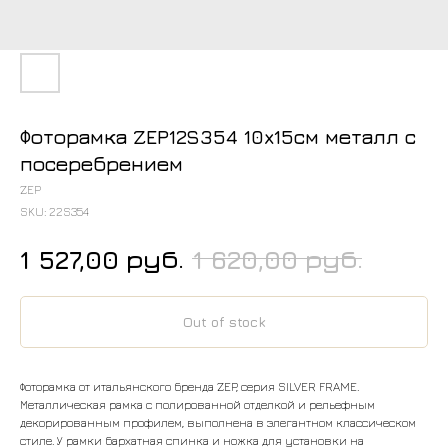
Фоторамка ZEP12S354 10x15см металл с
посеребрением
ZEP
SKU:
22S354
руб.
руб.
1 527,00
1 620,00
Out of stock
Фоторамка от итальянского бренда ZEP, серия SILVER FRAME.
Металлическая рамка с полированной отделкой и рельефным
декорированным профилем, выполнена в элегантном классическом
стиле. У рамки бархатная спинка и ножка для установки на